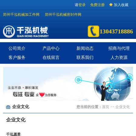
请
登录
免费注册
加入收藏
郑州千泓机械加工件网
郑州千泓机械密封件网
13043718886
公司简介
产品中心
新闻动态
招商与代理
客户服务
在线留言
联系我们
人力资源
企业文化
您当前的位置：
首页
>> 企业文化
企业文化
千泓愿景