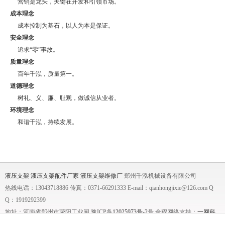
营销是龙头，关键在开发和引领市场。
成本理念
成本控制为基石，以人为本是保证。
安全理念
追求“零”事故。
质量理念
百年千泓，质量第一。
道德理念
树礼、义、廉、耻观，做诚信从业者。
环境理念
和谐千泓，持续发展。
液压支架
液压支架配件厂家
液压支架维修厂
郑州千泓机械设备有限公司
热线电话：13043718886 传真：0371-66291333 E-mail：qianhongjixie@126.com Q
Q：1919292399
地址：河南省郑州市荥阳工业园 豫ICP备
12025973号-2
号 全程网络支持：
一网科
技