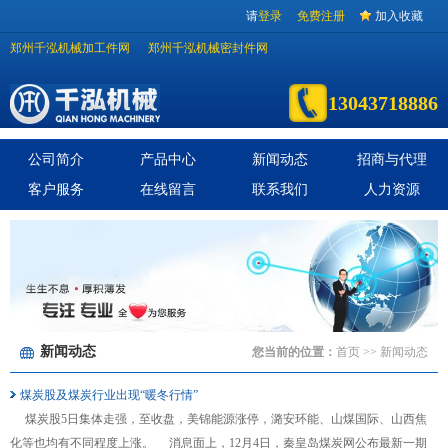
请
登录
免费注册
加入收藏
郑州千泓机械加工件网
郑州千泓机械密封件网
13043718886
公司简介
产品中心
新闻动态
招商与代理
客户服务
在线留言
联系我们
人力资源
新闻动态
您当前的位置：
首页
>> 新闻动态
煤炭股及煤炭行业出现“暖冬行情”
煤炭股5日集体走强，至收盘，美锦能源涨停，潞安环能、山煤国际、山西焦
化等也均有不同程度上涨。 消息面上，12月4日，秦皇岛煤炭网公布最新一期