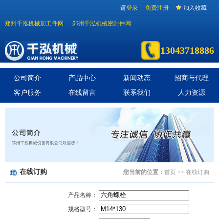
请
登录
免费注册
加入收藏
郑州千泓机械加工件网
郑州千泓机械密封件网
13043718886
公司简介
产品中心
新闻动态
招商与代理
客户服务
在线留言
联系我们
人力资源
在线订购
您当前的位置：
首页
>> 在线订购
产品名称：
规格型号：