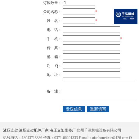
订购数量：
公司名称：
*
姓 名：
*
电 话：
手 机：
*
传 真：
邮 箱：
Q Q：
地 址：
备 注：
液压支架
液压支架配件厂家
液压支架维修厂
郑州千泓机械设备有限公司
热线电话：13043718886 传真：0371-66291333 E-mail：qianhongjixie@126.com Q