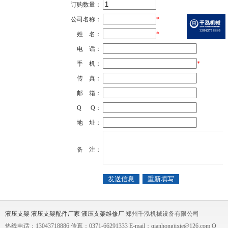
订购数量：
公司名称：
*
姓 名：
*
电 话：
手 机：
*
传 真：
邮 箱：
Q Q：
地 址：
备 注：
液压支架
液压支架配件厂家
液压支架维修厂
郑州千泓机械设备有限公司
热线电话：13043718886 传真：0371-66291333 E-mail：qianhongjixie@126.com Q