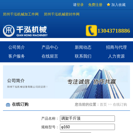
请
登录
免费注册
加入收藏
郑州千泓机械加工件网
郑州千泓机械密封件网
13043718886
公司简介
产品中心
新闻动态
招商与代理
客户服务
在线留言
联系我们
人力资源
在线订购
您当前的位置：
首页
>> 在线订购
产品名称：
规格型号：