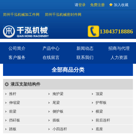
请
登录
免费注册
加入收藏
郑州千泓机械加工件网
郑州千泓机械密封件网
13043718886
公司简介
产品中心
新闻动态
招商与代理
客户服务
在线留言
联系我们
人力资源
全部商品分类
液压支架结构件
推杆
掩护梁
顶梁
伸缩梁
尾梁
护帮板
前梁
侧护板
横梁
挡矸板
插板
前后连杆
踏板
小四连杆
底座