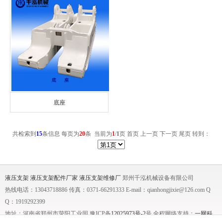
底座
共检索到
15
条信息 每页为
20
条 当前为
1
/
1
页
首页 上一页
下一页 尾页
转到：
液压支架
液压支架配件厂家
液压支架维修厂
郑州千泓机械设备有限公司
热线电话：13043718886 传真：0371-66291333 E-mail：qianhongjixie@126.com Q
Q：1919292399
地址：河南省郑州市荥阳工业园 豫ICP备
12025973号-2
号 全程网络支持：
一网科