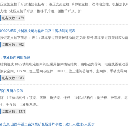
压支架立柱千斤顶油缸包括有： 液压支架立柱: 单伸缩立柱、双伸缩立柱、机械加长
支柱 液压支架千斤顶：推移千斤顶、侧推千斤顶、护...
点击次数：479
000/28/65D 控制器按键与输出口及主阀功能对照表
键定义如下所示： 表 1：基本架过渡架按键功能定义表 符号 基本架过渡架对应功能 符
点击次数：702
：电液换向阀组简述
结构组成 18/22功能电液换向阀组采用整体插装结构，由电磁先导阀、电磁线圈驱动
液安全阀、DN20二位三通阀芯组件、DN12二位三通阀芯组件、主阀体、手动先导阀..
点击次数：983
部件及所在位置
件 l 主体结构件：顶梁、底座、掩护梁、连杆； l 辅助结构件：侧护板、护帮板、
柱、千斤顶； l 液压系统...
点击次数：1371
者安息:山西平遥二亩沟煤矿瓦斯爆炸事故：致15人遇难9人受伤