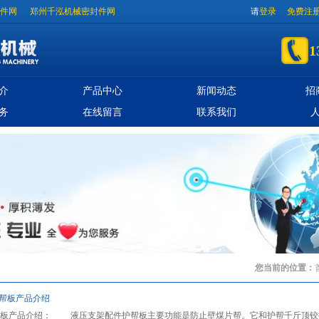
件网
郑州千泓机械密封件网
请
登录
免费注
1
介
产品中心
新闻动态
招
务
在线留言
联系我们
您当前的位置：
帮板产品介绍
帮板产品介绍： 液压支架配件护帮板主要功能是防止壁煤片帮。它和护帮千斤顶铰