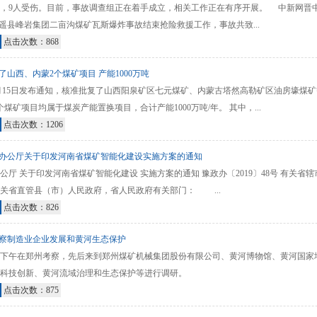
难，9人受伤。目前，事故调查组正在着手成立，相关工作正在有序开展。 中新网晋中11
，平遥县峰岩集团二亩沟煤矿瓦斯爆炸事故结束抢险救援工作，事故共致...
点击次数：868
山西、内蒙2个煤矿项目 产能1000万吨
15日发布通知，核准批复了山西阳泉矿区七元煤矿、内蒙古塔然高勒矿区油房壕煤矿
煤矿项目均属于煤炭产能置换项目，合计产能1000万吨/年。 其中，...
点击次数：1206
办公厅关于印发河南省煤矿智能化建设实施方案的通知
公厅 关于印发河南省煤矿智能化建设 实施方案的通知 豫政办〔2019〕48号 有关省
关省直管县（市）人民政府，省人民政府有关部门： ...
点击次数：826
察制造业企业发展和黄河生态保护
日下午在郑州考察，先后来到郑州煤矿机械集团股份有限公司、黄河博物馆、黄河国家
科技创新、黄河流域治理和生态保护等进行调研。
点击次数：875