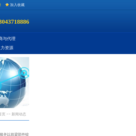
册
加入收藏
3043718886
商与代理
人力资源
首页
>> 新闻动态
接并以前梁部件铰