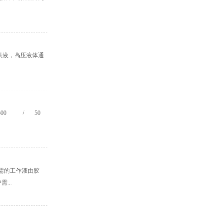
供液，高压液体通
 500 / 50
需的工作液由胶
...