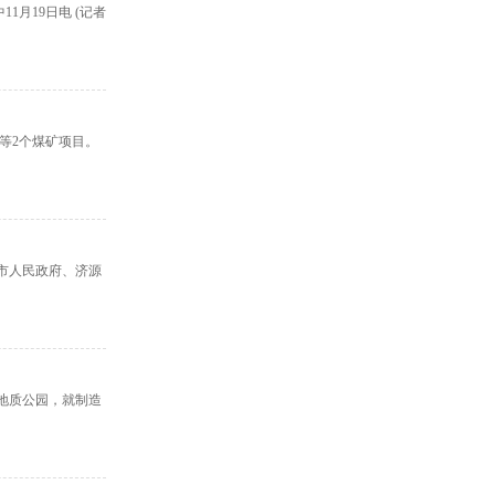
月19日电 (记者
等2个煤矿项目。
辖市人民政府、济源
地质公园，就制造