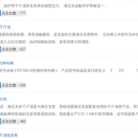
，由护帮千斤顶来支承来自煤壁压力。 液压支架配件护帮板是一...
点击次数：777
千斤顶
顶梁和底座铰接，承受顶板载荷，是支架的主要液压支撑部件。 立柱两工作腔均为外
进入立柱活塞腔，由控制阀组控制，承受初撑力和增阻...
点击次数：627
型液控单向阀
品型号名称 FDY500/50型液控单向阀 2．产品型号组成及其代表意义 F DY
点击次数：656
介绍
品：液压支架千斤顶是与液压支架、悬移顶梁液压支架配套使用的千斤顶类产品。所
纵阀等组成的支架管路系统供给。现批量生产0.35~1.0米行程等规格，还可根据客户需
点击次数：466
斤顶包含有