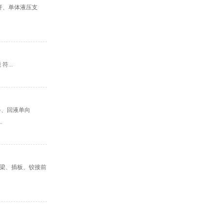
杆、单体液压支
...
器、回液单向
.
尾梁、插板、铰接前