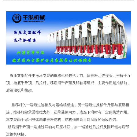
液压支架配件
中
液
压支架的推移机构包括：前、后推杆、连接头、
推移千斤
顶
、
抬底千斤顶
、后拉杆、
移后溜千斤顶
及
销轴
等组成，主要作用是推移前、
后运输机和拉架。
推移杆的一端通过连接头与运输机相连，另一端通过推移千斤顶与底座相
连，推移杆除承受推拉力外，还承受侧向力，底座下滑时有一定的防滑作用。
本支架由于采用整体箱形推杆结构，结构强度高且对底板的适应性强。
移后溜千斤顶一端通过耳轴与底座相联，加一端通过后拉杆及圆环链与后部
运输机联接。