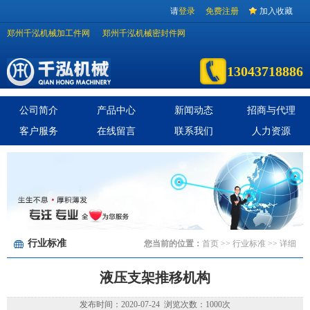
请
登录
免费注册
加入收藏
郑州千泓机械加工件网
郑州千泓机械密封件网
13043718886
公司简介
产品中心
新闻动态
招商与代理
客户服务
在线留言
联系我们
人力资源
行业标准
您当前的位置：
首页
>>
行业标准
>> 详细
液压支架推移机构
发布时间：2020-07-24 浏览次数：1000次