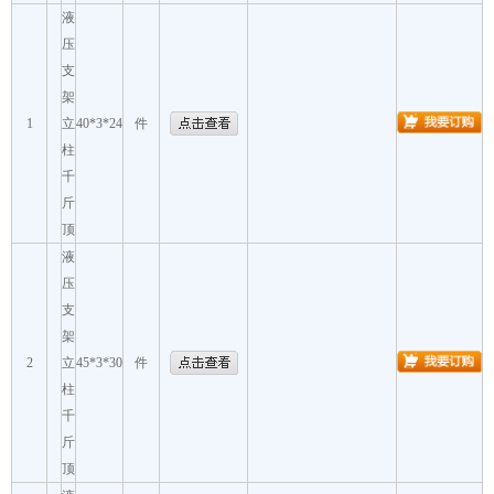
液
压
支
架
1
立
40*3*24
件
柱
千
斤
顶
液
压
支
架
2
立
45*3*30
件
柱
千
斤
顶