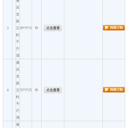
液
压
支
架
3
立
50*3*15
件
柱
千
斤
顶
液
压
支
架
4
立
55*3*25
件
柱
千
斤
顶
液