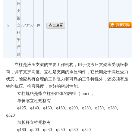
压
支
架
5
立
70*3*50
件
柱
千
斤
顶
立柱是液压支架的主要工作机构，用于使液压支架承受顶板载
荷，调节支护高度。立柱是支架的承压构件，它长期处于高压受力
状态，除应具有合理的工作阻力和可靠的工作特性外，还必须有足
够的抗压、抗弯强度，良好的密封性能。
立柱规格是指立柱外缸体的内径（
mm
）。
单伸缩立柱规格有：
φ
125
、φ
140
、φ
160
、φ
180
、φ
200
、φ
230
、φ
250
、φ
280
、
φ
320
加长杆立柱规格有：
φ
180
、φ
200
、φ
230
、φ
250
、φ
280
、φ
320