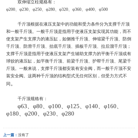
双伸缩立柱规格有：
φ
200
、φ
230
、φ
250
、φ
280
、φ
320
、φ
360
、φ
400
、φ
500
千斤顶根据在液压支架中的功能和受力条件分为支撑千斤顶
和一般千斤顶。一般千斤顶是指用于使液压支架实现其功能，而不
使支架产生支撑力的液压缸，如侧推千斤顶、伸缩梁千斤顶、防倒
千斤顶、防滑千斤顶、抬底千斤顶、插板千斤顶、拉后溜千斤顶；
支撑千斤顶是指用于使液压支架产生辅助支撑力的平衡千斤顶或有
球铰的液压缸，如平衡千斤顶、前梁千斤顶、护帮千斤顶、尾梁千
斤顶。一般来说，支撑千斤顶都安装有安全阀，而一般千斤顶不安
装安全阀。这两种千斤顶的结构型式无任何区别，但受力方式不
。
同
千斤顶规格有：
φ
63
、φ
80
、φ
100
、φ
125
、φ
140
、φ
160
、
φ
180
、φ
200
、φ
230、
φ280
上一篇：
没有了