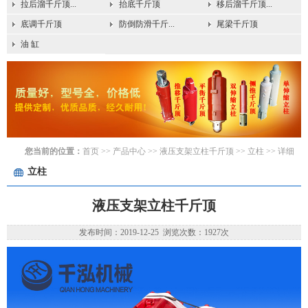
拉后溜千斤顶...
抬底千斤顶
移后溜千斤顶...
底调千斤顶
防倒防滑千斤...
尾梁千斤顶
油 缸
您当前的位置：
首页
>> 产品中心 >>
液压支架立柱千斤顶
>>
立柱
>> 详细
立柱
液压支架立柱千斤顶
发布时间：2019-12-25 浏览次数：1927次