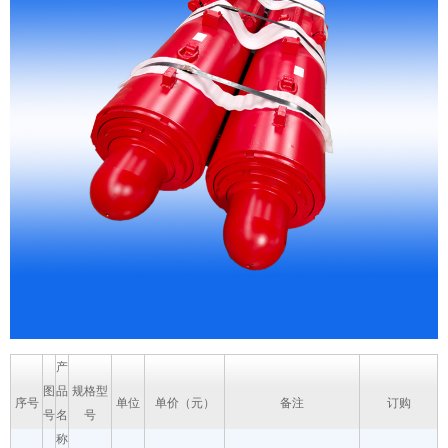
产
图
品
规格型
序号
单位
单价（元）
备注
订购
号
名
号
称