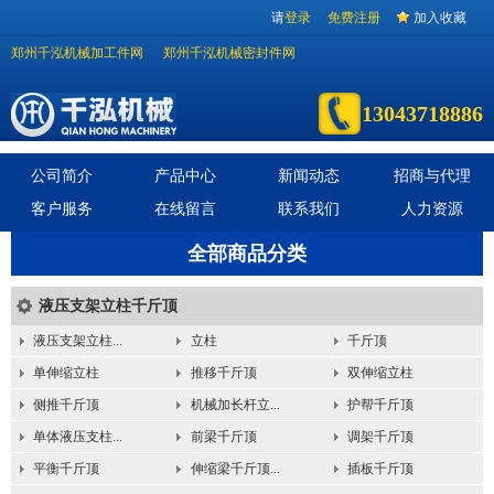
请
登录
免费注册
加入收藏
郑州千泓机械加工件网
郑州千泓机械密封件网
13043718886
公司简介
产品中心
新闻动态
招商与代理
客户服务
在线留言
联系我们
人力资源
全部商品分类
液压支架立柱千斤顶
液压支架立柱...
立柱
千斤顶
单伸缩立柱
推移千斤顶
双伸缩立柱
侧推千斤顶
机械加长杆立...
护帮千斤顶
单体液压支柱...
前梁千斤顶
调架千斤顶
平衡千斤顶
伸缩梁千斤顶...
插板千斤顶