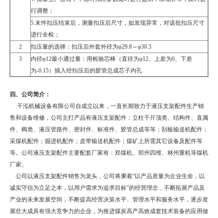
行调整；
5.末件扣压结束后，测量扣压后尺寸，如发现异常，对该批扣压尺寸
进行全检；
2
扣压量的选择：扣压后外套外径为φ29.8～φ30.3
3
内径φ12最小通过量：用检验芯棒（直径为φ12、上差为0、下差
为
-0.15
）插入经扣压后的胶管总成芯子内孔
四、
公司简介：
千泓机械设备有限公司自成立以来，一直长期致力于液压支架配件生产销
售和设备维修，公司主打产品有液压支架配件：立柱千斤顶类、结构件、直属
件、阀类、液压管路件、密封件、标准件、胶管总成等等；刮板输送机配件；
采煤机配件；掘进机配件；皮带输送机配件；煤矿上所需其它设备及配件等
等。公司液压支架配件主要配套厂家有：郑煤机、郑州四维、林州重机等煤机
厂家。
公司以液压支架配件销售为龙头，公司将秉着“以产品质量为企业生命，以
诚实守信为立足之本，以用户需求为追求目标”的经营理念，不断拓展产品及
产业的未来发展空间，不断提高经营决策水平、管理水平和服务水平，逐步发
展壮大成具有强大竞争力的企业，为推进煤炭高产高效成套技术装备的应用做