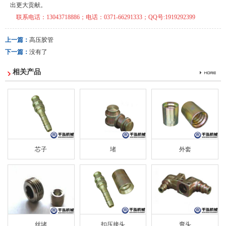
出更大贡献。
联系电话：
13043718886
；电话：0371-66291333
；
QQ
号
:1919292399
上一篇：
高压胶管
下一篇：
没有了
相关产品
芯子
堵
外套
丝堵
扣压接头
弯头