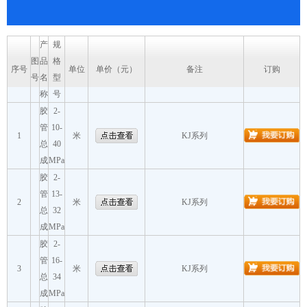
产
规
图
品
格
序号
单位
单价（元）
备注
订购
号
名
型
称
号
胶
2-
管
10-
1
米
KJ系列
总
40
成
MPa
胶
2-
管
13-
2
米
KJ系列
总
32
成
MPa
胶
2-
管
16-
3
米
KJ系列
总
34
成
MPa