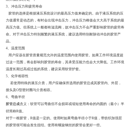
3
、冲击压力和疲劳寿命
胶管的选择是根据液压系统设计的最高压力值来确定的。由于液压系统的压
力值通常是动态的，有时会出现冲击压力，冲击压力峰值会大大高于系统的最
高压力值。但系统上一般都有溢流阀，故冲击压力不会严重影响胶管的疲劳寿
命。对于冲击压力特别频繁的液压系统，建议选用特别耐脉动冲击的胶管产
品。
4
、温度范围
用户应该在胶管质量规范允许的温度范围内使用胶管。如果工作环境温度超
过这一范围，将会影响到胶管的寿命，其承受压能力也会大大降低。工作环境
温度长期过高或过低的系统，建议采用软管护套。
5
、化学相容性
若使用特殊的液压介质，用户应确保所选用的胶管总成其胶管内、外层，
接头及
O
型密封圈与介质相容。
6
、弯曲半径
胶管总成
含义：
软管可以弯曲但不会损坏或缩短使用寿命的内圆的（最小）半
径简称
R值。
对于一根胶管，
R
值是一定的。使用时如果弯曲半径小于
R
值，带纺织加强层
的胶管很可能会发生扭结。使用有螺旋钢丝的胶管会更好一些。