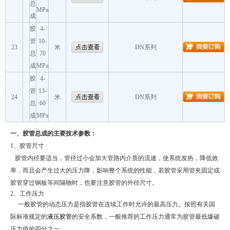
总
MPa
成
胶
4-
管
10-
23
米
DN系列
总
70
成
MPa
胶
4-
管
13-
24
米
DN系列
总
60
成
MPa
一、胶管总成的主要技术参数：
1
、胶管尺寸
胶管内径要适当，管径过小会加大管路内介质的流速，使系统发热，降低效
率，而且会产生过大的压力降，影响整个系统的性能，若胶管采用管夹固定或
胶管穿过钢板等间隔物时，也要注意胶管的外径尺寸。
2
、工作压力
一般胶管的动态压力是指胶管在连续工作时允许的最高压力。按照有关国
际标准规定的
液压胶管
的安全系数，一般推荐的工作压力通常为胶管最低爆破
压力值的四分之一。