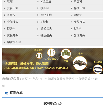
喷嘴
Y型三通
喷雾杆
变径三通
接头座
异径三通
长弯头
变径直通
U型卡
中间接头
B型卡
变径接头
D型卡
异径接头
R型卡
变径弯头
螺纹接头
异径弯头
螺纹接头座
您当前的位置：
首页
>> 产品中心 >>
液压支架胶管 管路件
>>
胶管总成
>> 详
细
胶管总成
胶管总成