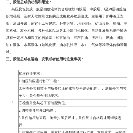
二、胶管总成的功能和用途：
高压胶管总成一般是由耐液体的合成橡胶内胶层、中胶层、
Ⅰ
至
Ⅵ
层钢丝编
织增强层、及耐天候性能优良的合成橡胶外胶层组成。主要用于矿井液压支
架、油田开采，适宜于工程建筑、起重运输、冶金锻压、矿山设备、船舶、注
塑机械、农业机械、各种机床以及各工业部门机械化、自动化液压系统中输送
具有一定压力和温度的石油基（如矿物油、可溶性油、液压油、燃油、润滑
油）液体、水基液体（如乳化液、油水乳浊液、水）、气体等和液体传动等领
域。
三、胶管总成在运输、安装或者使用时注意事项：
扣压作业
要求：
1.
扣压前应进行如下二检：
①检查外套和芯子与所要扣压的胶管型号是否配套；； 测量外套与芯
子尺寸是否符合图纸要求。
1
②检查外套与芯子否装配到位。
2.调整模具的开口幅度；
3.首件扣压结束后，测量扣压后尺寸，首件尺寸合格后才可继续进
行；
4. 批量生产过程中，需对扣压参数随时进行监测，发现异常，及时进