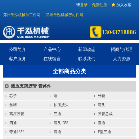
请
登录
免费注册
加入收藏
郑州千泓机械加工件网
郑州千泓机械密封件网
13043718886
公司简介
产品中心
新闻动态
招商与代理
客户服务
在线留言
联系我们
人力资源
全部商品分类
液压支架胶管 管路件
芯子
堵
外套
丝堵
扣压接头
弯头
高压胶管
三通
胶管总成
四通
弯头135°
直通
弯通135°
弯通
F型三通