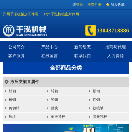
请
登录
免费注册
加入收藏
郑州千泓机械加工件网
郑州千泓机械密封件网
13043718886
公司简介
产品中心
新闻动态
招商与代理
客户服务
在线留言
联系我们
人力资源
全部商品分类
液压支架直属件
销轴
转轴
锁销
横销
竖销
挡销
剪切销
挡块
铰接轴
压块
侧推导杆
弹簧导杆