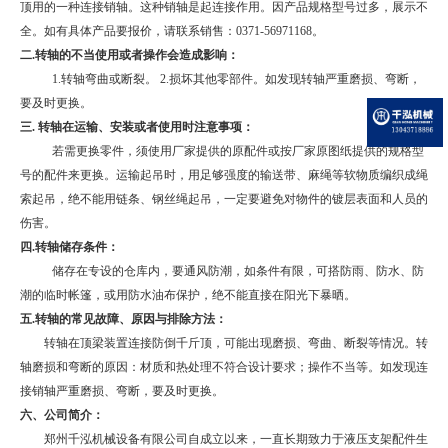
顶用的一种连接销轴。这种销轴是起连接作用。
因产品规格型号过多，展示不
全。如有具体产品要报价，请联系销售：0371-56971168。
二.转轴的不当使用或者操作会造成影响：
1.
转轴弯曲或断裂。
2.
损坏其他零部件。如发现转轴严重磨损、弯断，
要及时更换。
三. 转轴在运输、安装或者使用时注意事项：
若需更换零件，须使用厂家提供的原配件或按厂家原图纸提供的规格型
号的配件来更换。运输起吊时，用足够强度的输送带、麻绳等软物质编织成绳
索起吊，绝不能用链条、钢丝绳起吊，一定要避免对物件的镀层表面和人员的
伤害。
四
.转轴
储存条件：
储存在专设的仓库内，要通风防潮，如条件有限，可搭防雨、防水、防
潮的临时帐篷，或用防水油布保护，绝不能直接在阳光下暴晒。
五.转轴的常见故障、原因与排除方法：
转轴在顶梁装置连接防倒千斤顶，可能出现磨损、弯曲、断裂等情况。转
轴磨损和弯断的原因：材质和热处理不符合设计要求；操作不当等。如发现连
接销轴严重磨损、弯断，要及时更换。
六、
公司简介：
郑州千泓机械设备有限公司自成立以来，一直长期致力于液压支架配件生