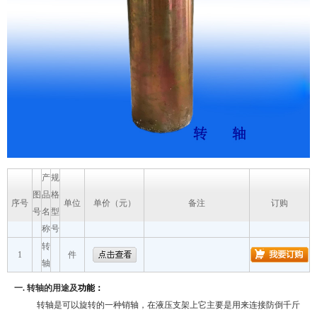
产
规
图
品
格
序号
单位
单价（元）
备注
订购
号
名
型
称
号
转
1
件
轴
一.
转轴
的用途及
功能：
转轴是可以旋转的一种销轴，在液压支架上它主要是用来连接防倒千斤