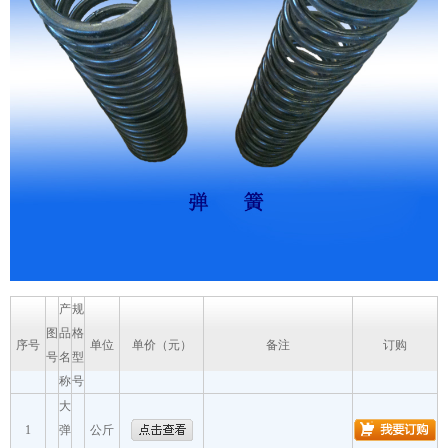
产
规
图
品
格
序号
单位
单价（元）
备注
订购
号
名
型
称
号
大
1
弹
公斤