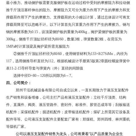
最小推力。推动侧护板需要克服侧护板在运动过程中受到的摩擦阻力和拉动侧
推千斤顶活塞杆伸出的阻力。摩擦阻力又可分为重力作用下产生的摩擦力和支
撑载荷作用下产生的摩擦力。支撑载荷的大小难以计算，通过总体设计可将支
撑载荷降至可以忽略不计。以下计算首先只算重力作用下产生的摩擦力。钢与
钢的摩擦系数为
0.15
，设顶梁侧护板的重量为
400kg
，掩护梁侧护板的重量为
300kg
，侧推千斤顶缸径杆径为
80/60
，数量
2
根，弹簧数量
2
根，在背压为
1MPa
时计算顶梁及掩护梁所需克服阻力
②侧推千斤顶缸径杆径为
80/60
，使用钢管材料为
133
×
8/27SiMn
，内径为
117
，选用侧推导杆直径为
112
。根据机械设计手册第
5
版第
2
章圆柱螺旋弹簧中
表
11-2-15
导杆导套与弹簧内（外）直径的间隙值
选择中径
D=80
～
120
所以间隙为
6
～
7
。
四、公司简介：
郑州千泓机械设备有限公司自成立以来，一直长期致力于液压支架配件
生产销售和设备维修，公司主打产品有液压支架配件：立柱千斤顶类、结构
件、直属件、阀类、液压管路件、密封件、标准件、胶管总成等等；刮板输送
机配件；采煤机配件；掘进机配件；皮带输送机配件；煤矿上所需其它设备及
配件等等。公司液压支架配件主要配套厂家有：郑煤机、郑州四维、林州重机
等煤机厂家。
公司以液压支架配件销售为龙头，公司将秉着“以产品质量为企业生