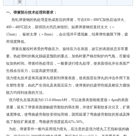
簧
一、弹簧部分技术处理和要求：
热轧弹簧钢的热处理是热成形后的弹簧，可在
830
～
890
℃加热后油淬火、
400
～
480
℃回火，获得回火托氏体组织。如果弹簧钢丝直径太大（＞
15mm
）、板材太厚（＞
8mm
），会出现淬不透现象，结果弹性极限下降，疲
劳强度降低。
弹簧在服役时承受的弯曲应力、旋转应力在表面，故它的表面状态非常重
要。热处理时的氧化脱碳是预防的重点，加热时要严格控制炉内气氛，尽量缩
短加热时间。弹簧经热处理后，一般要进行喷丸处理，使表面强化并在表面产
生残余压应力，以提高疲劳强度。
强力喷丸技术是将高速弹丸喷射到弹簧表面，使表面层在弹丸的冲击作用下发
生塑性变形，由此产生强化及表面压应力，使弹簧的抗疲劳性能及耐应力腐蚀
能力均得到改善的方法。
强力喷丸在弧高值为
0.15-0.60mmA
时，可以改善表面粗糙度值＞
4
μ
m
的表面
质量，延长了弹簧表面接触疲劳裂纹的萌生期，并使扩展裂纹多次分叉，扩展
速度降低，使弯曲疲劳裂纹变得短而细，因而延缓了弯曲疲劳裂纹的形成及降
低了裂纹扩展速度，弯曲疲劳强度提高
42%-56%
。
为此，弹簧零件一般均采用强力喷丸，应注意的是强力喷丸工艺指标值的确