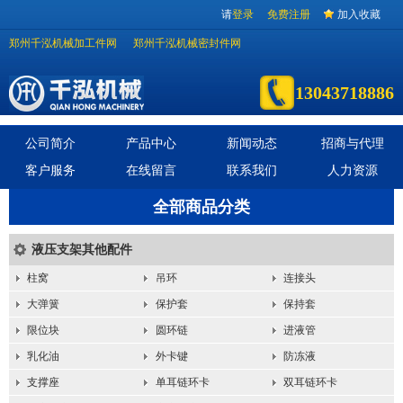
请
登录
免费注册
加入收藏
郑州千泓机械加工件网
郑州千泓机械密封件网
13043718886
公司简介
产品中心
新闻动态
招商与代理
客户服务
在线留言
联系我们
人力资源
全部商品分类
液压支架其他配件
柱窝
吊环
连接头
大弹簧
保护套
保持套
限位块
圆环链
进液管
乳化油
外卡键
防冻液
支撑座
单耳链环卡
双耳链环卡