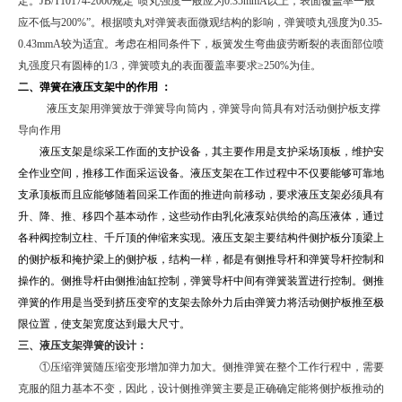
定。
JB/T10174-2000
规定“喷丸强度一般应为
0.35mmA
以上，表面覆盖率一般
应不低与
200%
”。根据喷丸对弹簧表面微观结构的影响，弹簧喷丸强度为
0.35-
0.43mmA
较为适宜。考虑在相同条件下，板簧发生弯曲疲劳断裂的表面部位喷
丸强度只有圆棒的
1/3
，弹簧喷丸的表面覆盖率要求≥
250%
为佳。
二、弹簧在液压支架中的作用
：
液压支架用弹簧放于弹簧导向筒内，弹簧导向筒具有对活动侧护板支撑
导向作用
液压支架是综采工作面的支护设备，其主要作用是支护采场顶板，维护安
全作业空间，推移工作面采运设备。液压支架在工作过程中不仅要能够可靠地
支承顶板而且应能够随着回采工作面的推进向前移动，要求液压支架必须具有
升、降、推、移四个基本动作，这些动作由乳化液泵站供给的高压液体，通过
各种阀控制立柱、千斤顶的伸缩来实现。液压支架主要结构件侧护板分顶梁上
的侧护板和掩护梁上的侧护板，结构一样，都是有侧推导杆和弹簧导杆控制和
操作的。侧推导杆由侧推油缸控制，弹簧导杆中间有弹簧装置进行控制。侧推
弹簧的作用是当受到挤压变窄的支架去除外力后由弹簧力将活动侧护板推至极
限位置，使支架宽度达到最大尺寸。
三、液压支架弹簧的设计：
①压缩弹簧随压缩变形增加弹力加大。侧推弹簧在整个工作行程中，需要
克服的阻力基本不变，因此，设计侧推弹簧主要是正确确定能将侧护板推动的