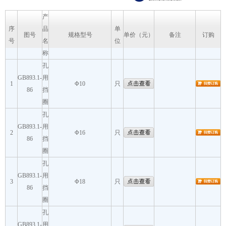
产
序
品
单
图号
规格型号
单价（元）
备注
订购
号
名
位
称
孔
GB893.1-
用
1
Φ10
只
86
挡
圈
孔
GB893.1-
用
2
Φ16
只
86
挡
圈
孔
GB893.1-
用
3
Φ18
只
86
挡
圈
孔
GB893.1-
用