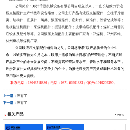
公司简介：郑州千泓机械设备有限公司自成立以来，一直长期致力于液
压支架配件生产销售和设备维修，公司主打产品有液压支架配件：立柱千斤顶
类、结构件、直属件、阀类、液压管路件、密封件、标准件、胶管总成等等；
刮板输送机配件；采煤机配件；掘进机配件；皮带输送机配件；煤矿上所需其
它设备及配件等等。公司液压支架配件主要配套厂家有：郑煤机、郑州四维、
林州重机等煤机厂家。
公司以液压支架配件销售为龙头，公司将秉着“以产品质量为企业生
命，以诚实守信为立足之本，以用户需求为追求目标”的经营理念，不断拓展
产品及产业的未来发展空间，不断提高经营决策水平、管理水平和服务水平，
逐步发展壮大成具有强大竞争力的企业，为推进煤炭高产高效成套技术装备的
应用做出更大贡献。
联系电话：13043718886；电话：0371-66291333；QQ号:1919292399。
上一篇：
没有了
下一篇：
没有了
相关产品