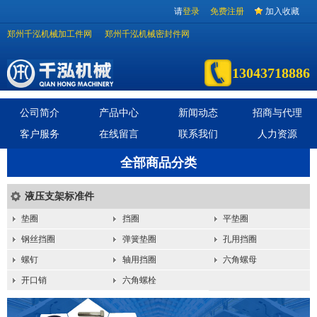
请
登录
免费注册
加入收藏
郑州千泓机械加工件网
郑州千泓机械密封件网
13043718886
公司简介
产品中心
新闻动态
招商与代理
客户服务
在线留言
联系我们
人力资源
全部商品分类
液压支架标准件
垫圈
挡圈
平垫圈
钢丝挡圈
弹簧垫圈
孔用挡圈
螺钉
轴用挡圈
六角螺母
开口销
六角螺栓