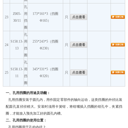
孔
Z005-
用
173*161*3（挡圈
23
只
30/11
挡
Φ165）
圈
孔
S158.13-
用
255*243*5（挡圈
24
只
13
挡
Φ230）
圈
孔
S158.13-
用
345*331*5（挡圈
25
只
11
挡
Φ320）
圈
一、孔用挡圈
的用途及
功能：
孔用挡圈安装于圆孔内，用作固定零部件的轴向运动，这类挡圈的外径比装
配圆孔直径径稍大。安装时须用卡簧钳，将钳嘴插入挡圈的钳孔中，夹紧挡
圈，才能放入预先加工好的圆孔内槽。
二、孔用挡圈
的使用位
置：
孔用挡圈用于孔的内径上。