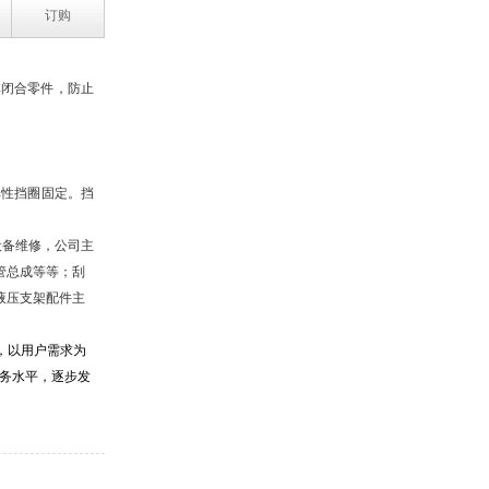
订购
非闭合零件
，
防止
弹性挡圈固定。挡
设备维修，公司主
管总成等等；刮
液压支架配件主
，以用户需求为
务水平，逐步发