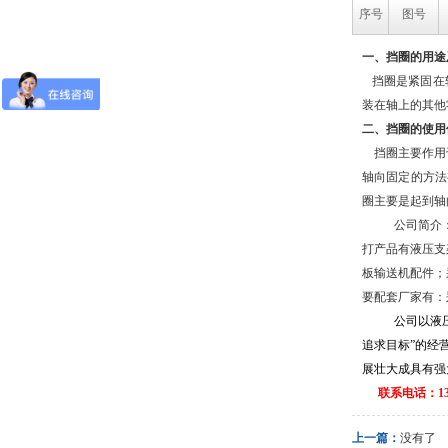
序号
图号
一、挡圈
的用途
挡圈是紧固在
装在轴上的其他
二、挡圈
的使用
挡圈主要作用
轴向固定的方法
圈主要是起到轴
公司简介
打产品有液压支
板输送机配件；
要配套厂家有：
公司以液
追求目标”的经
展壮大成具有强
联系电话：1304
上一篇：
没有了