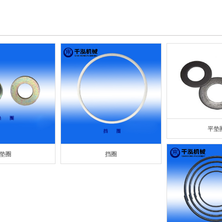
平垫
垫圈
挡圈