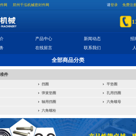
件网
郑州千泓机械密封件网
请
登录
免费注
1
介
产品中心
新闻动态
招
务
在线留言
联系我们
全部商品分类
准件
挡圈
平垫圈
弹簧垫圈
孔用挡圈
轴用挡圈
六角螺母
六角螺栓