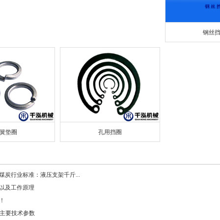
钢丝
簧垫圈
孔用挡圈
煤炭行业标准：液压支架千斤...
以及工作原理
！
/50D主要技术参数