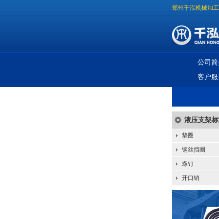
郑州千泓机械加工
公司简
客户服
液压支架标
垫圈
钢丝挡圈
螺钉
开口销