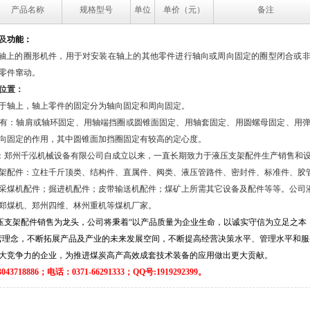
产品名称
规格型号
单位
单价（元）
备注
及
功能：
轴上
的圈形机件
，用于对安装在轴上的其他零件进行轴向或周向固定的圈型闭合或
零件窜动。
位置：
于轴上，轴
上零件的固定分为轴向固定和周向固定。
有：轴肩或轴环固定、用轴端挡圈或圆锥面固定、用轴套固定、用圆螺母固定、用
向固定的作用，其中圆锥面加挡圈固定有较高的定心度
。
：郑州千泓机械设备有限公司自成立以来，一直长期致力于液压支架配件生产销售和
架配件：立柱千斤顶类、结构件、直属件、阀类、液压管路件、密封件、标准件、胶
采煤机配件；掘进机配件；皮带输送机配件；煤矿上所需其它设备及配件等等。公司
郑煤机、郑州四维、林州重机等煤机厂家。
压支架配件销售为龙头，公司将秉着“以产品质量为企业生命，以诚实守信为立足之本
营理念，不断拓展产品及产业的未来发展空间，不断提高经营决策水平、管理水平和服
大竞争力的企业，为推进煤炭高产高效成套技术装备的应用做出更大贡献。
3718886；电话：0371-66291333；QQ号:1919292399。