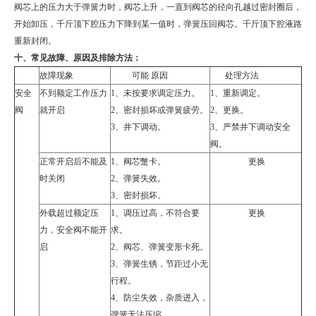
阀芯上的压力大于弹簧力时，阀芯上升，一直到阀芯的径向孔越过密封圈后，
开始卸压，千斤顶下腔压力下降到某一值时，弹簧压回阀芯。千斤顶下腔液路
重新封闭。
十、常见故障、原因及排除方法：
故障现象
可能 原因
处理方法
安全
不到额定工作压力
1
、未按要求调定压力。
1
、重新调定。
阀
就开启
2
、密封损坏或弹簧疲劳。
2
、更换。
3
、井下调动。
3
、严禁井下调动安全
阀。
正常开启后不能及
1
、阀芯蹩卡。
更换
时关闭
2
、弹簧失效。
3
、密封损坏。
外载超过额定压
1
、调压过高，不符合要
更换
力，安全阀不能开
求。
启
2
、阀芯、弹簧变形卡死。
3
、弹簧生锈，节距过小无
行程。
4
、防尘失效，杂质进入，
弹簧无法压缩