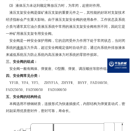
⑶
液体压力未达到额定释放压力时，为常闭，起密封作用。
液压支架安全阀是煤矿液压支架的重要元件之一，其性能的好坏对支架技术
经济指标会产生重大影响。由于液压支架安全阀的使用条件、工作状态及系统
介质与通常其它油介质液压系统中常用的液压支架安全阀有所不同，
因此它是
一种矿用液压支架专用安全阀。
安全阀是一种安全保护用阀，它的启闭受外力作用下处于常闭状态，当封闭
系统的
液体
压力升高，超过安全阀规定值时自动开启，通过向系统外排放液体
来减低系统压力防止系统内高压液体力对系统的零部件损坏。
三、安全阀的组成：
安全阀一般有阀体、弹簧座、
O
型圈、弹簧、调压螺丝等部件组成。
四、安全阀常见分类：
YF1B
、
YF4
、
YF5
、
ZHYF1A
、
ZHYF
Ⅱ、
BSYF
、
FAD160/50
、
FAD250/50
、
FAD500/50
FAD1000/50
五、安全阀的结构特点
本阀选用不锈钢材质，连接形式为快速插接式，内部结构为弹簧直动式，密
封副采用优质密封件，密封可靠，寿命长。