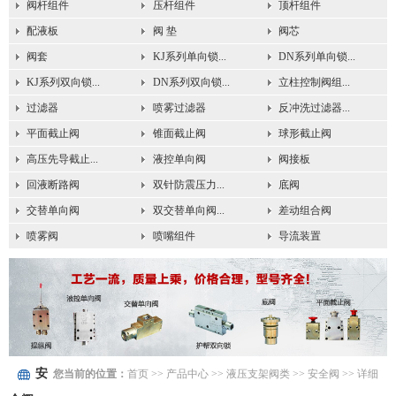
阀杆组件
压杆组件
顶杆组件
配液板
阀 垫
阀芯
阀套
KJ系列单向锁...
DN系列单向锁...
KJ系列双向锁...
DN系列双向锁...
立柱控制阀组...
过滤器
喷雾过滤器
反冲洗过滤器...
平面截止阀
锥面截止阀
球形截止阀
高压先导截止...
液控单向阀
阀接板
回液断路阀
双针防震压力...
底阀
交替单向阀
双交替单向阀...
差动组合阀
喷雾阀
喷嘴组件
导流装置
安
您当前的位置：
首页
>> 产品中心 >>
液压支架阀类
>>
安全阀
>> 详细