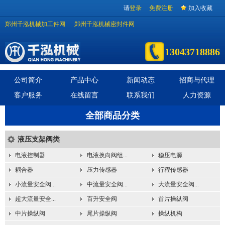
请
登录
免费注册
加入收藏
郑州千泓机械加工件网
郑州千泓机械密封件网
13043718886
公司简介
产品中心
新闻动态
招商与代理
客户服务
在线留言
联系我们
人力资源
全部商品分类
液压支架阀类
电液控制器
电液换向阀组...
稳压电源
耦合器
压力传感器
行程传感器
小流量安全阀...
中流量安全阀...
大流量安全阀...
超大流量安全...
百升安全阀
首片操纵阀
中片操纵阀
尾片操纵阀
操纵机构