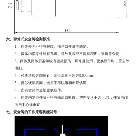
六、弹簧式安全阀检测标准
1
、
阀体外壳不得有裂纹、撞伤或变形等缺陷。
2
、
阀体内部零件所有孔道、螺纹孔底部不得有积垢，铁屑等杂物。
3
、
阀体及阀体后盖螺纹有轻微损伤，可修复使用，更换新件时，应去除
毛刺。
4
、
检查滑阀各阀体孔，划痕深度不超过
0.005mm
。
5
、
阀芯镀层表面，镀层不得脱落和出现锈斑。
6
、
所有密封件全部更换新件。
7
、
阀体内复位弹簧不得有锈斑或断裂、塑性变形不大于
5%
，弹簧两端
面与中心线垂直。
七、安全阀的工作原理机能符号：