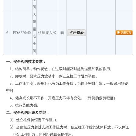
阀
大
流
量
6
FDA320/40
快速接头式
套
安
全
阀
一、安全阀的技术要求：
1
、结构简单，动作灵敏，在过载时能及时起到溢流卸载的作用。
2
、卸载时，要求压力波动小，保证立柱工作阻力平稳。
3
、工作压力高，采用乳化液为工作介质，为保证密封可靠，一般采用软硬
密封。
4
、储存或长期不工作，开启压力不得有变化。（弹簧的疲劳程度）
5
、抗污染能力强。
二、安全阀的用途及功能：
⑴
使立柱保持恒定工作阻力。
⑵
当顶板压力超过支架工作阻力时，使立柱工作腔的液体释放，不仅保证
恒定工作阻力，同时起过载保护作用。