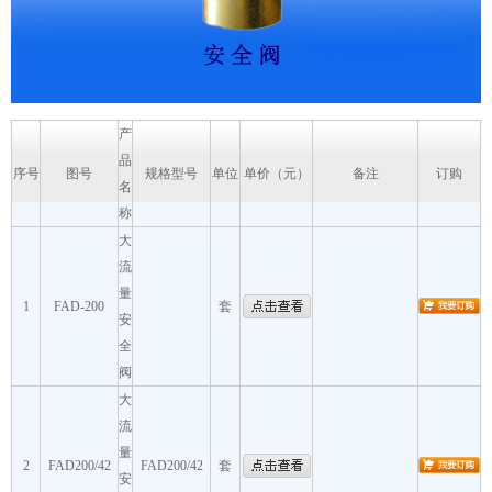
产
品
序号
图号
规格型号
单位
单价（元）
备注
订购
名
称
大
流
量
1
FAD-200
套
安
全
阀
大
流
量
2
FAD200/42
FAD200/42
套
安