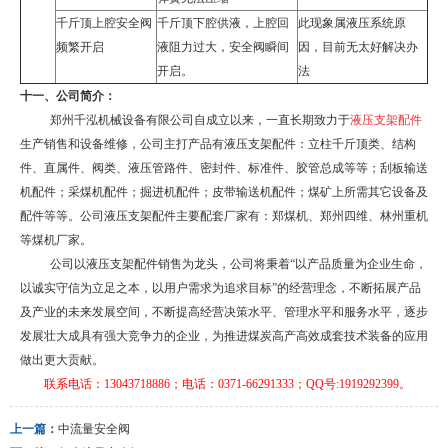
千斤顶上腔安全阀
千斤顶下腔供液，上腔回
此现象属液压系统原
频繁开启
液阻力过大，安全阀瞬间
因，目前无太好解决办
开启。
法
十一、公司简介：
郑州千泓机械设备有限公司自成立以来，一直长期致力于
液压支架配件
生产销售和设备维修，公司主打产品有液压支架配件：立柱千斤顶类、结构
件、直属件、阀类、液压管路件、密封件、标准件、胶管总成等等；刮板输送
机配件；采煤机配件；掘进机配件；皮带输送机配件；煤矿上所需其它设备及
配件等等。公司液压支架配件主要配套厂家有：郑煤机、郑州四维、林州重机
等煤机厂家。
公司以液压支架配件销售为龙头，公司将秉着“以产品质量为企业生命，
以诚实守信为立足之本，以用户需求为追求目标”的经营理念，
不断拓展产品
及产业的未来发展空间
，不断提高经营决策水平、管理水平和服务水平，逐步
发展壮大成具有强大竞争力的企业，为推进煤炭高产高效成套技术装备的应用
做出更大贡献。
联系电话：
13043718886
；电话：0371-66291333
；
QQ
号
:1919292399
。
上一篇：
中流量安全阀