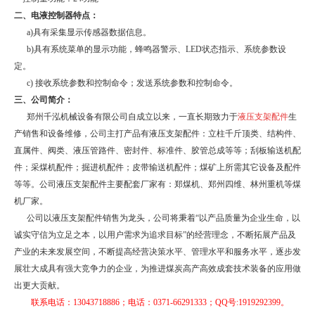
二
、电液控制器特点：
a)
具有采集显示传感器数据信息。
b)
具有系统菜单的显示功能，蜂鸣器警示、
LED
状态指示、系统参数设
定。
c)
接收系统参数和控制命令；发送系统参数和控制命令。
三
、
公司简介：
郑州千泓机械设备有限公司自成立以来，一直长期致力于
液压支架配件
生
产销售和设备维修，公司主打产品有液压支架配件：立柱千斤顶类、结构件、
直属件、阀类、液压管路件、密封件、标准件、胶管总成等等；刮板输送机配
件；采煤机配件；掘进机配件；皮带输送机配件；煤矿上所需其它设备及配件
等等。公司液压支架配件主要配套厂家有：郑煤机、郑州四维、林州重机等煤
机厂家。
公司以液压支架配件销售为龙头，公司将秉着“以产品质量为企业生命，以
诚实守信为立足之本，以用户需求为追求目标”的经营理念，不断拓展产品及
产业的未来发展空间，不断提高经营决策水平、管理水平和服务水平，逐步发
展壮大成具有强大竞争力的企业，为推进煤炭高产高效成套技术装备的应用做
出更大贡献。
联系电话：
13043718886
；电话：0371-66291333
；
QQ
号
:1919292399
。