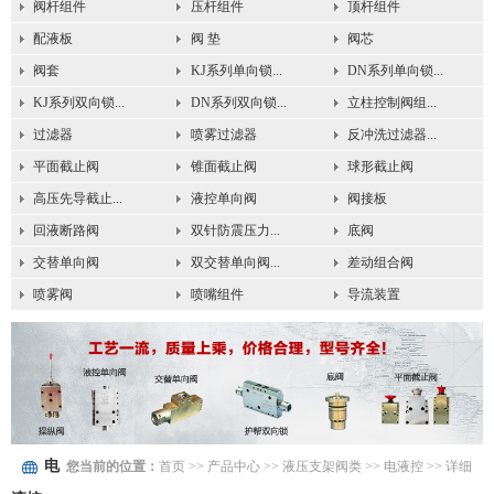
阀杆组件
压杆组件
顶杆组件
配液板
阀 垫
阀芯
阀套
KJ系列单向锁...
DN系列单向锁...
KJ系列双向锁...
DN系列双向锁...
立柱控制阀组...
过滤器
喷雾过滤器
反冲洗过滤器...
平面截止阀
锥面截止阀
球形截止阀
高压先导截止...
液控单向阀
阀接板
回液断路阀
双针防震压力...
底阀
交替单向阀
双交替单向阀...
差动组合阀
喷雾阀
喷嘴组件
导流装置
电
您当前的位置：
首页
>> 产品中心 >>
液压支架阀类
>>
电液控
>> 详细