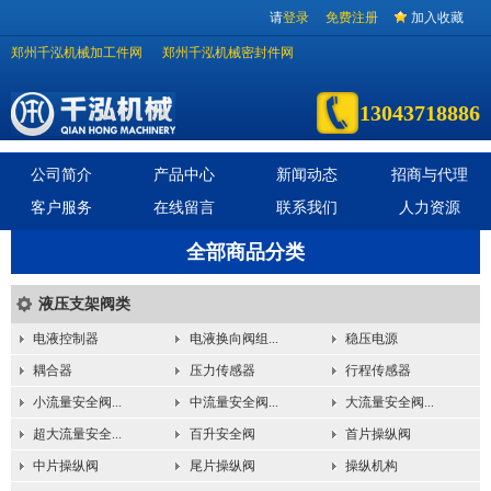
请
登录
免费注册
加入收藏
郑州千泓机械加工件网
郑州千泓机械密封件网
13043718886
公司简介
产品中心
新闻动态
招商与代理
客户服务
在线留言
联系我们
人力资源
全部商品分类
液压支架阀类
电液控制器
电液换向阀组...
稳压电源
耦合器
压力传感器
行程传感器
小流量安全阀...
中流量安全阀...
大流量安全阀...
超大流量安全...
百升安全阀
首片操纵阀
中片操纵阀
尾片操纵阀
操纵机构