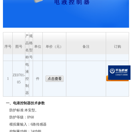
产
规
品
格
序号
图号
单位
单价（元）
备注
订购
名
型
称
号
电
液
ZE0701-
1
控
件
05
制
器
一
、电液控制器技术参数
防护标准
:
本安型。
防护等级：
IP68
模拟量输入：
6
路传感器
控制量功能：
24
功能