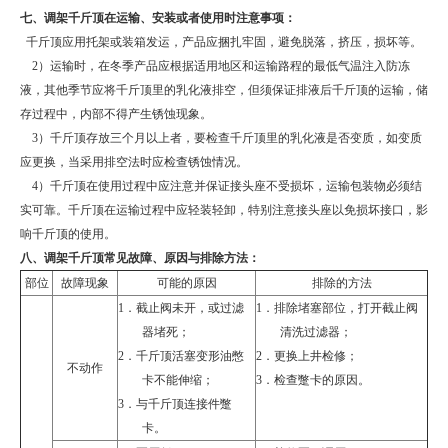
七、调架千斤顶在运输、安装或者使用时注意事项：
千斤顶应用托架或装箱发运，产品应捆扎牢固，避免脱落，挤压，损坏等。
2
）运输时，在冬季产品应根据适用地区和运输路程的最低气温注入防冻
液，其他季节应将千斤顶里的乳化液排空，但须保证排液后千斤顶的运输，储
存过程中，内部不得产生锈蚀现象。
3
）千斤顶存放三个月以上者，要检查千斤顶里的乳化液是否变质，如变质
应更换，当采用排空法时应检查锈蚀情况。
4
）千斤顶在使用过程中应注意并保证接头座不受损坏，运输包装物必须结
实可靠。千斤顶在运输过程中应轻装轻卸，特别注意接头座以免损坏接口，影
响千斤顶的使用。
八、调架千斤顶
常见故障、原因与排除方法：
部位
故障现象
可能的原因
排除的方法
1．
截止阀未开，或过滤
1．
排除堵塞部位，打开截止阀
器堵死；
清洗过滤器；
2．
千斤顶活塞变形油憋
2．
更换上井检修；
不动作
卡不能伸缩；
3．
检查蹩卡的原因。
3．
与千斤顶连接件蹩
卡。