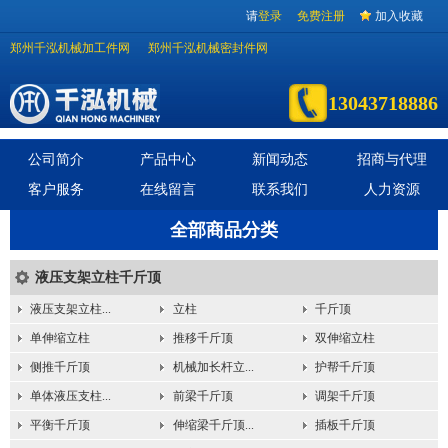
请
登录
免费注册
加入收藏
郑州千泓机械加工件网
郑州千泓机械密封件网
13043718886
公司简介
产品中心
新闻动态
招商与代理
客户服务
在线留言
联系我们
人力资源
全部商品分类
液压支架立柱千斤顶
液压支架立柱...
立柱
千斤顶
单伸缩立柱
推移千斤顶
双伸缩立柱
侧推千斤顶
机械加长杆立...
护帮千斤顶
单体液压支柱...
前梁千斤顶
调架千斤顶
平衡千斤顶
伸缩梁千斤顶...
插板千斤顶