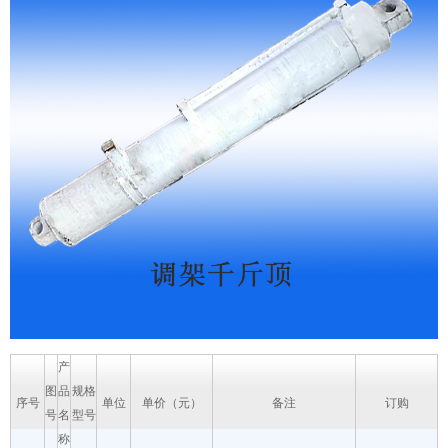
产
图
品
规格
序号
单位
单价（元）
备注
订购
号
名
型号
称