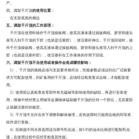
产。
四、调架千斤顶
的使用位置
：
在支架底座的侧边
五、调架千斤顶的工作原理：
千斤顶在使用时操作千斤顶操纵阀，使高压液体通过操纵阀组、胶管和接头
座导入到千斤顶的下腔（也就是活塞腔），使活塞杆伸出。千斤顶回缩时，操
作千斤顶操纵阀，使高压液体通过操纵阀组、胶管和接头座导入到千斤顶的上
腔（也就是活塞杆腔），使活塞杆在工作液体的作用下回缩。
六、调架千斤顶不当使用或者操作会造成哪些影响：
1
）、千斤顶的规格必须与支架要求相符合，性能参数必须达到出厂试验要
求方可配架使用，到矿备用的千斤顶，必须经过检查复试合格，才能配架使
用。
2
）使用前认真检查各零部件有无磕碰等影响使用的缺陷，再进行安装使
用，维修中绝对禁止用锤等金属物体猛敲砸千斤顶的任何一个部位，尤其要防
止敲砸活塞杆的镀层。
3
）千斤顶不允许在井下调整和解体修理，若有故障时只能用合格的同等类
组件进行更换。
4
）应根据不同水质选用适当牌号乳化油，按
5:95
的油水比例进行配制乳化
液，在使用过程中应经常检查其性能。