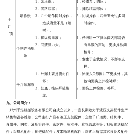
1．
泵压低；
1．
检修泵，调压；
2．
管路堵塞；
2．
排除堵塞部位；
动作慢
3．
几个动作同时操作，
3．
协调操作，尽量避免过多同
千
造成流量不足（短
时操作。
斤
时）。
顶
1．
操纵阀串液；
1．
仔细听一下操纵阀内部是否
2．
回液阻力大。
有串液的声响，更换操纵阀
个别连动现
检修；
象
2．
发生于空载情况，不影响支
撑。
1．
外漏主要是密封件
1．
除接头
O
形圈井下更换外，其
坏；
他均更换上井检补焊；
千斤顶漏液
2．
缸底，接头焊缝裂
2．
更换上井检修、补焊。
纹。
九、
公司简介：
郑州千泓机械设备有限公司自成立以来，一直长期致力于液压支架配件生产
销售和设备维修，公司主打产品有液压支架配件：立柱千斤顶类、结构件 、
直属件、阀类、液压管路件、密封件、标准件、胶管总成等等；刮板输送机配
件；采煤机配件；掘进机配件；皮带输送机配件；煤矿上所需其它设备及配件