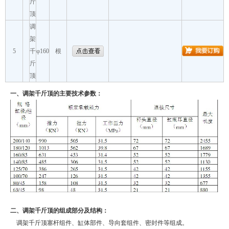
斤
顶
调
架
5
千
φ160
根
斤
顶
一、调架千斤顶的主要技术参数：
二、调架千斤顶的组成部分及结构：
调架千斤顶塞杆组件、缸体部件、导向套组件、密封件等组成。