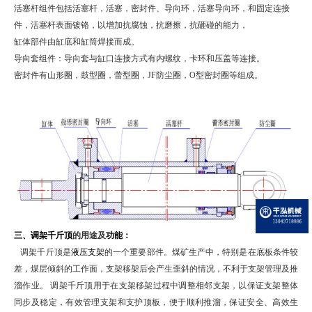
活塞杆组件包括活塞杆，活塞，密封件、导向环，活塞导向环，和固定连接
件，活塞杆表面镀铬，以增加抗腐蚀，抗磨擦，抗砸碰的能力，
缸体部件由缸底和缸筒焊接而成。
导向套组件：导向套与缸口连接方式有内螺纹，卡环和压盖等连接。
密封件有山形圈，鼓型圈，蕾型圈，
JF
防尘圈，
O
型密封圈等组成。
三、调架千斤顶
的用途及
功能：
调架千斤顶是
液压支架
的一个重要部件。煤矿生产中，特别是在底板条件较
差，煤层倾斜的工作面，支架移架后会产生歪斜的情况，不利于支架管理及推
溜作业。
调架千斤顶用于在支架移架过程中调整相邻支架，以保证支架整体
同步及稳定，有效管理支架和支护顶板，便于顺利推溜，保证安全、高效生