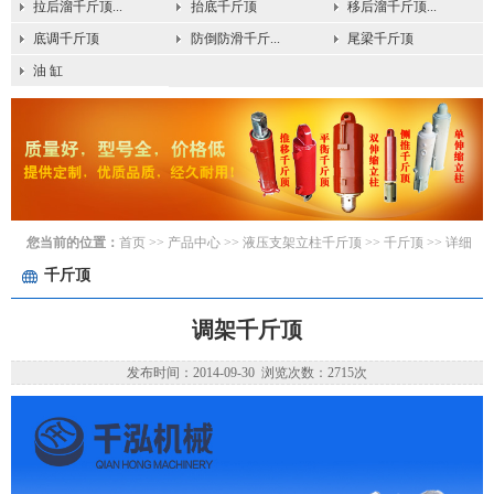
拉后溜千斤顶...
抬底千斤顶
移后溜千斤顶...
底调千斤顶
防倒防滑千斤...
尾梁千斤顶
油 缸
您当前的位置：
首页
>> 产品中心 >>
液压支架立柱千斤顶
>>
千斤顶
>> 详细
千斤顶
调架千斤顶
发布时间：2014-09-30 浏览次数：2715次