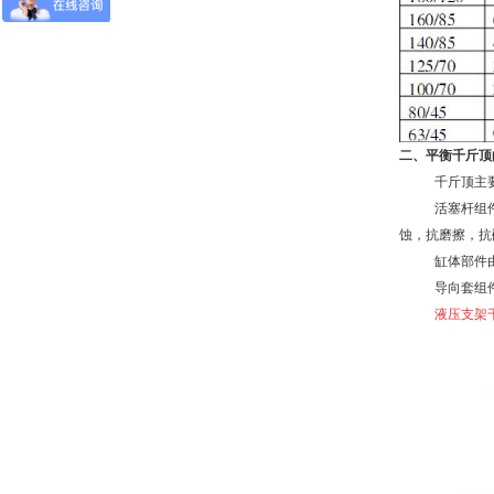
二、平衡千斤顶
千斤顶主
活塞杆组
蚀，抗磨擦，抗
缸体部件
导向套组
液压支架