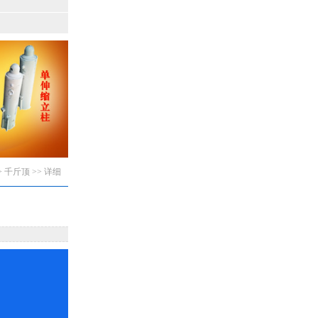
>
千斤顶
>> 详细