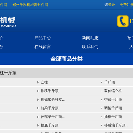
件网
郑州千泓机械密封件网
请
登录
免费注
1
介
产品中心
新闻动态
招
务
在线留言
联系我们
全部商品分类
柱千斤顶
.
立柱
千斤顶
推移千斤顶
双伸缩立柱
机械加长杆立...
护帮千斤顶
.
前梁千斤顶
调架千斤顶
伸缩梁千斤顶...
插板千斤顶
.
抬底千斤顶
移后溜千斤顶...