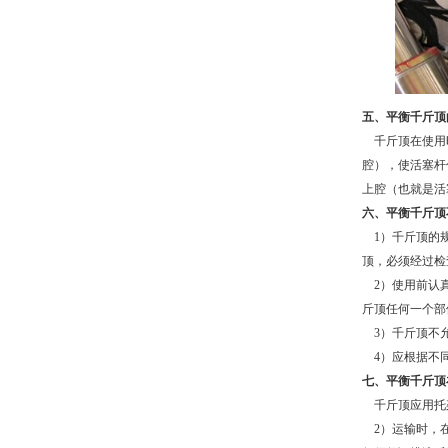
五、平衡千斤顶
千斤顶在使用时
腔），使活塞杆
上腔（也就是活
六、平衡千斤顶
1
）千斤顶的
顶，必须经过检
2
）使用前认
斤顶任何一个部
3
）千斤顶不
4
）应根据不
七、平衡千斤顶
千斤顶应用托
2
）运输时，