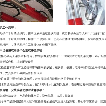
的工作原理：
操作千斤顶操纵阀，使高压液体通过操纵阀组、胶管和接头座导入到千斤顶的下腔
伸出。千斤顶回缩时，操作千斤顶操纵阀，使高压液体通过操纵阀组、胶管和接头座
塞杆腔），使活塞杆在工作液体的作用下回缩。
不当使用或者操作会造成哪些影响：
规格必须与支架要求相符合，性能参数必须达到出厂试验要求方可配架使用，到矿备用
查复试合格，才能配架使用，
真检查各零部件有无磕碰等影响使用的缺陷，在安装，使用，维修中绝对禁止用锤等金
位，尤其要防止敲砸活塞杆的镀层
允许在井下调整和解体修理，若有故障时只能用合格同类组件更换
同水质选用适当牌号乳化油，按
5:95
的油水比配制乳化液，在使用过程中应经常检查其
在运输、安装或者使用时注意事项：
架或装箱发运，产品应捆扎牢固，避免脱落，挤压，损坏等
在冬季产品应根据适用地区和运输路程的最低气温注入防冻液，其他季节应将进，回液