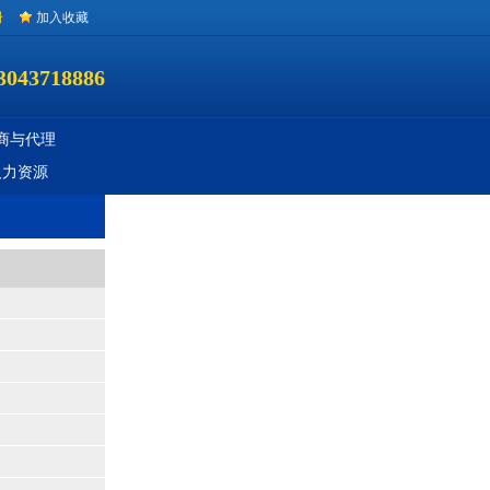
册
加入收藏
3043718886
商与代理
人力资源