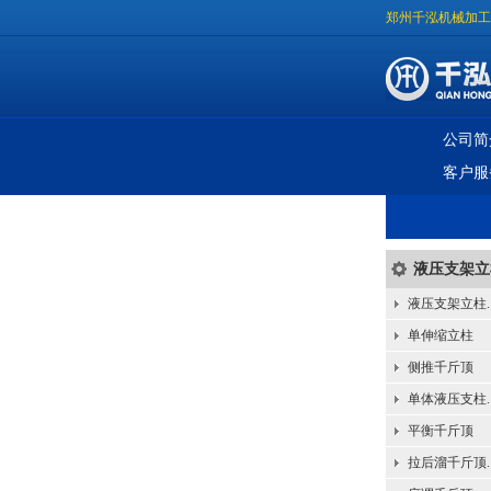
郑州千泓机械加工
公司简
客户服
液压支架立
液压支架立柱..
单伸缩立柱
侧推千斤顶
单体液压支柱..
平衡千斤顶
拉后溜千斤顶..