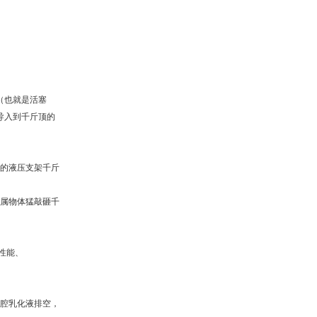
（也就是活塞
导入到千斤顶的
的液压支架千斤
属物体猛敲砸千
性能、
腔乳化液排空，