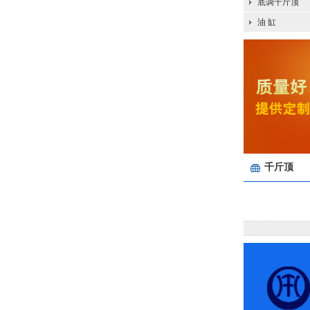
底调千斤顶
油 缸
千斤顶