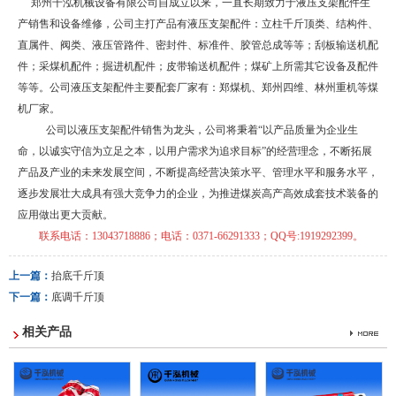
郑州千泓机械设备有限公司自成立以来，一直长期致力于液压支架配件生
产销售和设备维修，公司主打产品有液压支架配件：立柱千斤顶类、结构件、
直属件、阀类、液压管路件、密封件、标准件、胶管总成等等；刮板输送机配
件；采煤机配件；掘进机配件；皮带输送机配件；煤矿上所需其它设备及配件
等等。公司液压支架配件主要配套厂家有：郑煤机、郑州四维、林州重机等煤
机厂家。
公司以液压支架配件销售为龙头，公司将秉着“以产品质量为企业生
命，以诚实守信为立足之本，以用户需求为追求目标”的经营理念，不断拓展
产品及产业的未来发展空间，不断提高经营决策水平、管理水平和服务水平，
逐步发展壮大成具有强大竞争力的企业，为推进煤炭高产高效成套技术装备的
应用做出更大贡献。
联系电话：
13043718886
；电话：0371-66291333
；
QQ
号
:1919292399
。
上一篇：
抬底千斤顶
下一篇：
底调千斤顶
相关产品