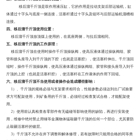
移后溜千斤顶是双作用液压缸，它的作用是拉动支架后部运输机，缸
体通过十字头与底座一侧连接，活塞杆通过十字头及链环与后部运输机溜槽相
连接。
四、移后溜千斤顶
使用位置：
移后溜千斤顶放顶煤上使用的，在底座两侧，与拉后溜相同。
五、移后溜千斤顶的工作原理：
移后溜千斤顶在使用时操作千斤顶操纵阀，使高压液体通过操纵阀组、胶
管和接头座导入到千斤顶的下腔（也就是活塞腔），使活塞杆伸出。千斤顶回
缩时，操作千斤顶操纵阀，使高压液体通过操纵阀组、胶管和接头座导入到千
斤顶的上腔（也就是活塞杆腔），使活塞杆在工作液体的作用下回缩。
六、移后溜千斤顶不当使用或者操作会造成哪些影响：
1
）、千斤顶的规格必须与支架要求相符合，性能参数必须达到出厂试验要
求方可配架使用，到矿备用的千斤顶，必须经过检查复试合格，才能配架使
用。
2
）使用前认真检查各零部件有无磕碰等影响使用的缺陷，再进行安装使
用，维修中绝对禁止用锤等金属物体猛敲砸千斤顶的任何一个部位，尤其要防
止敲砸活塞杆的镀层。
3
）千斤顶不允许在井下调整和解体修理，若有故障时只能用合格的同等类