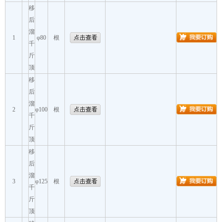
移
后
溜
1
φ80
根
千
斤
顶
移
后
溜
2
φ100
根
千
斤
顶
移
后
溜
3
φ125
根
千
斤
顶