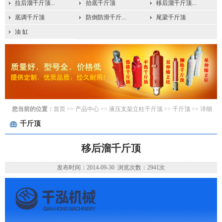
拉后溜千斤顶...
抬底千斤顶
移后溜千斤顶...
底调千斤顶
防倒防滑千斤...
尾梁千斤顶
油 缸
您当前的位置：
首页
>> 产品中心 >>
液压支架立柱千斤顶
>>
千斤顶
>> 详细
千斤顶
移后溜千斤顶
发布时间：2014-09-30 浏览次数：2941次