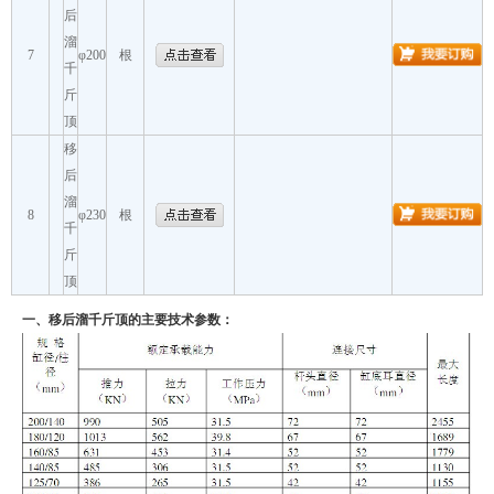
后
溜
7
φ200
根
千
斤
顶
移
后
溜
8
φ230
根
千
斤
顶
一、移后溜千斤顶的主要技术参数：