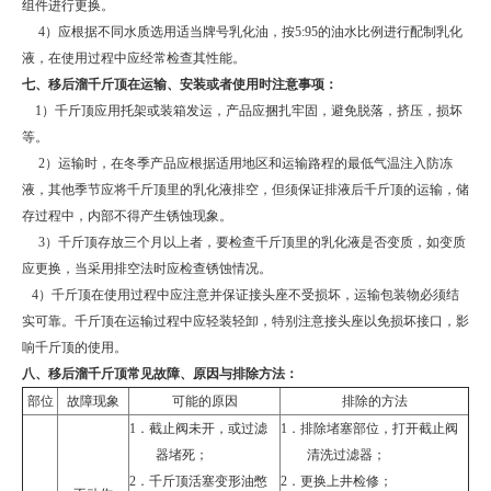
组件进行更换。
4
）应根据不同水质选用适当牌号乳化油，按
5:95
的油水比例进行配制乳化
液，在使用过程中应经常检查其性能。
七、移后溜千斤顶在运输、安装或者使用时注意事项：
1）千斤顶应用托架或装箱发运，产品应捆扎牢固，避免脱落，挤压，损坏
等。
2
）运输时，在冬季产品应根据适用地区和运输路程的最低气温注入防冻
液，其他季节应将千斤顶里的乳化液排空，但须保证排液后千斤顶的运输，储
存过程中，内部不得产生锈蚀现象。
3
）千斤顶存放三个月以上者，要检查千斤顶里的乳化液是否变质，如变质
应更换，当采用排空法时应检查锈蚀情况。
4
）千斤顶在使用过程中应注意并保证接头座不受损坏，运输包装物必须结
实可靠。千斤顶在运输过程中应轻装轻卸，特别注意接头座以免损坏接口，影
响千斤顶的使用。
八、移后溜千斤顶常见故障、原因与排除方法：
部位
故障现象
可能的原因
排除的方法
1．
截止阀未开，或过滤
1．
排除堵塞部位，打开截止阀
器堵死；
清洗过滤器；
2．
千斤顶活塞变形油憋
2．
更换上井检修；