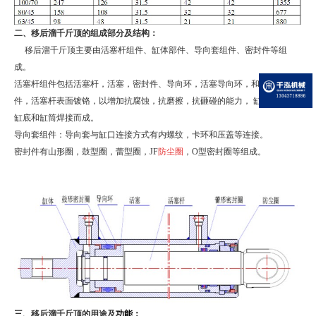
二、移后溜千斤顶的组成部分及结构：
移后溜千斤顶主要由活塞杆组件、缸体部件、导向套组件、密封件等组
成。
活塞杆组件包括活塞杆，活塞，密封件、导向环，活塞导向环，和固定连接
件，活塞杆表面镀铬，以增加抗腐蚀，抗磨擦，抗砸碰的能力，
缸体部件由
缸底和缸筒焊接而成。
导向套组件：导向套与缸口连接方式有内螺纹，卡环和压盖等连接。
密封件有山形圈，鼓型圈，蕾型圈，
JF
防尘圈
，
O
型密封圈等组成。
三、移后溜千斤顶的用途及
功能：