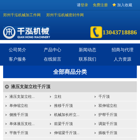
请
登录
免费注册
加入收藏
郑州千泓机械加工件网
郑州千泓机械密封件网
13043718886
公司简介
产品中心
新闻动态
招商与代理
客户服务
在线留言
联系我们
人力资源
全部商品分类
液压支架立柱千斤顶
液压支架立柱...
立柱
千斤顶
单伸缩立柱
推移千斤顶
双伸缩立柱
侧推千斤顶
机械加长杆立...
护帮千斤顶
单体液压支柱...
前梁千斤顶
调架千斤顶
平衡千斤顶
伸缩梁千斤顶...
插板千斤顶