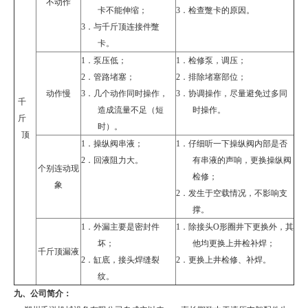
不动作
卡不能伸缩；
3．
检查蹩卡的原因。
3．
与千斤顶连接件蹩
卡。
1．
泵压低；
1．
检修泵，调压；
2．
管路堵塞；
2．
排除堵塞部位；
动作慢
3．
几个动作同时操作，
3．
协调操作，尽量避免过多同
千
造成流量不足（短
时操作。
斤
时）。
顶
1．
操纵阀串液；
1．
仔细听一下操纵阀内部是否
2．
回液阻力大。
有串液的声响，更换操纵阀
个别连动现
检修；
象
2．
发生于空载情况，不影响支
撑。
1．
外漏主要是密封件
1．
除接头
O
形圈井下更换外，其
坏；
他均更换上井检补焊；
千斤顶漏液
2．
缸底，接头焊缝裂
2．
更换上井检修、补焊。
纹。
九、
公司简介：