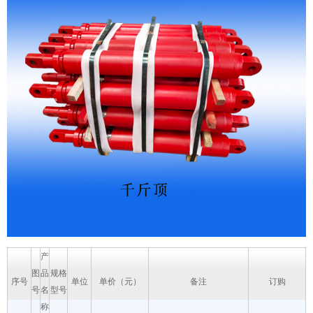
产
图
品
规格
序号
单位
单价（元）
备注
订购
号
名
型号
称