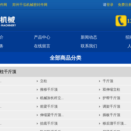
件网
郑州千泓机械密封件网
请
登录
免费注
1
介
产品中心
新闻动态
招
务
在线留言
联系我们
全部商品分类
柱千斤顶
.
立柱
千斤顶
推移千斤顶
双伸缩立柱
机械加长杆立...
护帮千斤顶
.
前梁千斤顶
调架千斤顶
伸缩梁千斤顶...
插板千斤顶
.
抬底千斤顶
移后溜千斤顶...