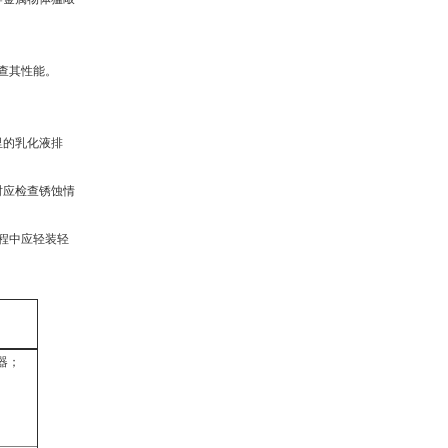
查其性能。
里的乳化液排
时应检查锈蚀情
程中应轻装轻
器；