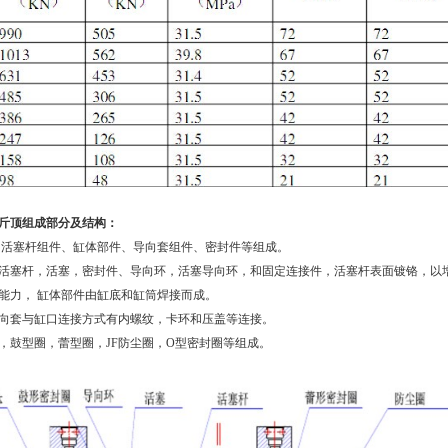
斤顶组成部分及结构：
活塞杆组件、缸体部件、导向套组件、密封件等组成。
活塞杆，活塞，密封件、导向环，活塞导向环，和固定连接件，活塞杆表面镀铬，以
能力，
缸体部件由缸底和缸筒焊接而成。
向套与缸口连接方式有内螺纹，卡环和压盖等连接。
，鼓型圈，蕾型圈，
JF
防尘圈，
O
型密封圈等组成。