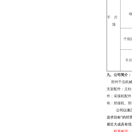
千
斤
顶
个别
千
九、
公司简介：
郑州千泓机械
支架配件：立柱
件；采煤机配件
有：郑煤机、郑
公司以液
追求目标”的经
展壮大成具有强
联系电话：