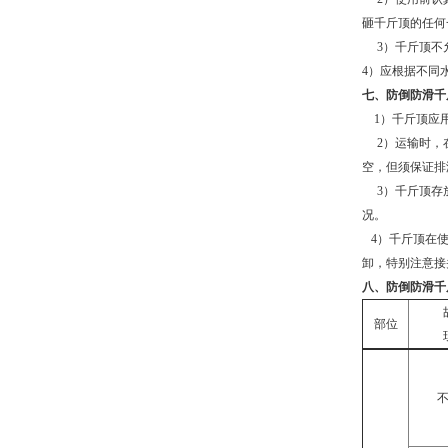
砸千斤顶的任何
3
）千斤顶不
4
）应根据不同
七、防倒防滑千
1）千斤顶应用
2
）运输时，
空，但须保证排
3
）千斤顶存
况。
4
）千斤顶在
卸，特别注意接
八、防倒防滑千
部位