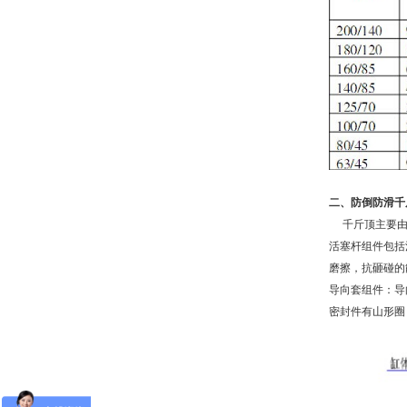
二、防倒防滑千
千斤顶主要由
活塞杆组件包括
磨擦，抗砸碰的
导向套组件：导
密封件有山形圈