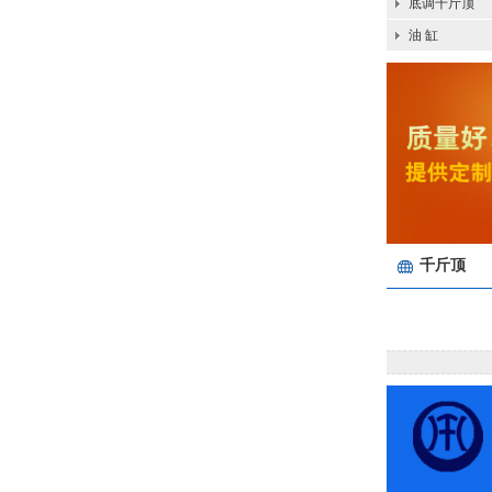
底调千斤顶
油 缸
千斤顶