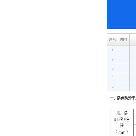
序号
图号
1
2
3
4
5
一、防倒防滑千