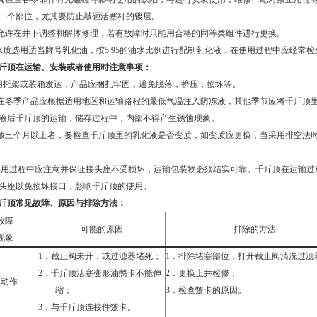
一个部位，尤其要防止敲砸活塞杆的镀层。
允许在井下调整和解体修理，若有故障时只能用合格的同等类组件进行更换。
水质选用适当牌号乳化油，按
5:95
的油水比例进行配制乳化液，在使用过程中应经常检
斤顶在运输、安装或者使用时注意事项：
托架或装箱发运，产品应捆扎牢固，避免脱落，挤压，损坏等。
在冬季产品应根据适用地区和运输路程的最低气温注入防冻液，其他季节应将千斤顶
液后千斤顶的运输，储存过程中，内部不得产生锈蚀现象。
放三个月以上者，要检查千斤顶里的乳化液是否变质，如变质应更换，当采用排空法
使用过程中应注意并保证接头座不受损坏，运输包装物必须结实可靠。千斤顶在运输过
头座以免损坏接口，影响千斤顶的使用。
斤顶
常见故障、原因与排除方法：
故障
可能的原因
排除的方法
现象
1．
截止阀未开，或过滤器堵死；
1．
排除堵塞部位，打开截止阀清洗过滤
2．
千斤顶活塞变形油憋卡不能伸
2．
更换上井检修；
不动作
缩；
3．
检查蹩卡的原因。
3．
与千斤顶连接件蹩卡。