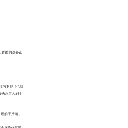
工作面的设备正
顶的下腔（也就
接头座导入到千
备用的千斤顶，
等金属物体猛敲