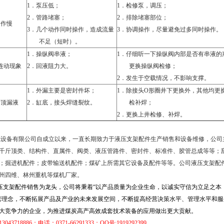
1．
泵压低；
1．
检修泵，调压；
2．
管路堵塞；
2．
排除堵塞部位；
动作慢
3．
几个动作同时操作，造成流量
3．
协调操作，尽量避免过多同时操作。
不足（短时）。
1．
操纵阀串液；
1．
仔细听一下操纵阀内部是否有串液的
连动现象
2．
回液阻力大。
更换操纵阀检修；
2．
发生于空载情况，不影响支撑。
1．
外漏主要是密封件坏；
1．
除接头
O
形圈井下更换外，其他均更
斤顶漏液
2．
缸底，接头焊缝裂纹。
检补焊；
2．
更换上井检修、补焊。
设备有限公司自成立以来，一直长期致力于液压支架配件生产销售和设备维修，公司
千斤顶类、结构件、直属件、阀类、液压管路件、密封件、标准件、胶管总成等等；
；掘进机配件；皮带输送机配件；煤矿上所需其它设备及配件等等。公司液压支架配
州四维、林州重机等煤机厂家。
压支架配件销售为龙头，公司将秉着“以产品质量为企业生命，以诚实守信为立足之本
营理念，不断拓展产品及产业的未来发展空间，不断提高经营决策水平、管理水平和服
大竞争力的企业，为推进煤炭高产高效成套技术装备的应用做出更大贡献。
13043718886
；电话：0371-66291333
；
QQ
号
:1919292399
。