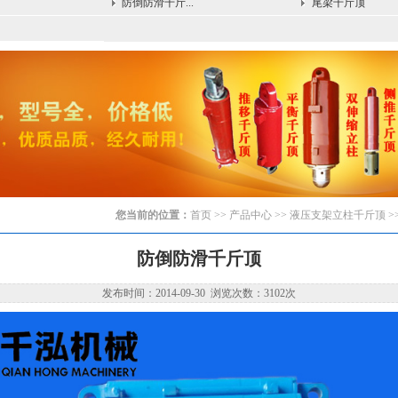
防倒防滑千斤...
尾梁千斤顶
您当前的位置：
首页
>> 产品中心 >>
液压支架立柱千斤顶
>
防倒防滑千斤顶
发布时间：2014-09-30 浏览次数：3102次