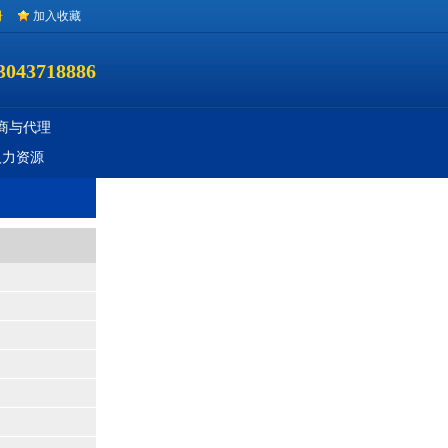
册
加入收藏
3043718886
商与代理
人力资源