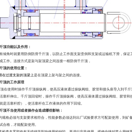
斤顶功能以及作用：
有倾角时就要用防倒防滑千斤顶，以防止工作面支架歪倒和支架或运输机下滑，保证
成工作。连接方式是架与架顶梁之间连接一根防倒千斤顶，
斤顶
的使用位置：
用在过渡支架的顶梁上
是在顶梁上架与架之间的连接。
斤顶的工作原理
顶在使用时操作千斤顶操纵阀，使高压液体通过操纵阀组、胶管和接头座导入到千斤
活塞杆伸出。千斤顶回缩时，操作千斤顶操纵阀，使高压液体通过操纵阀组、胶管和
就是活塞杆腔），使活塞杆在工作液体的作用下回缩。
斤顶不当使用或者操作会造成哪些影响：
的规格必须与支架要求相符合，性能参数必须达到出厂试验要求方可配架使用，到矿
试合格，才能配架使用。
真检查各零部件有无磕碰等影响使用的缺陷，再进行安装使用，维修中绝对禁止用锤