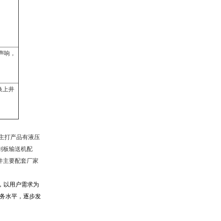
声响，
换上井
主打产品有液压
刮板输送机配
件主要配套厂家
，以用户需求为
务水平，逐步发