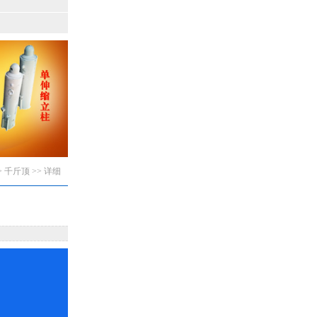
>
千斤顶
>> 详细