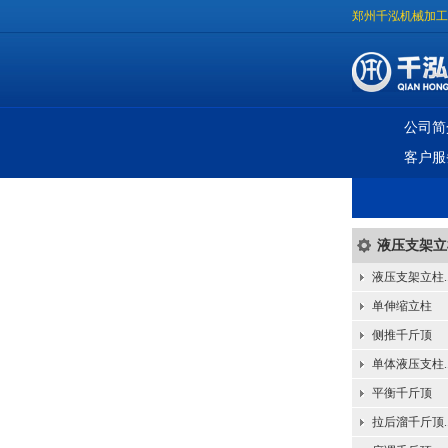
郑州千泓机械加工
公司简
客户服
液压支架立
液压支架立柱..
单伸缩立柱
侧推千斤顶
单体液压支柱..
平衡千斤顶
拉后溜千斤顶..